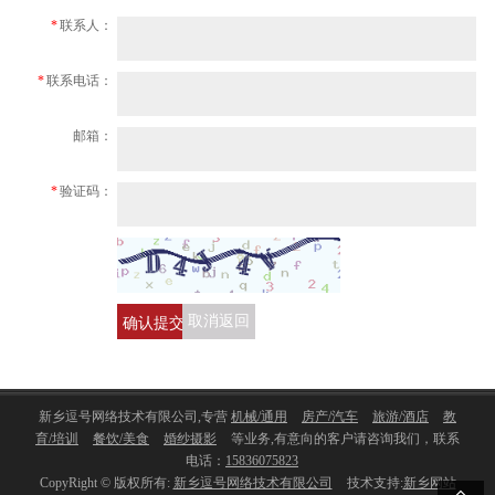
*
联系人：
*
联系电话：
邮箱：
*
验证码：
确认提交
取消返回
新乡逗号网络技术有限公司,专营
机械/通用
房产/汽车
旅游/酒店
教
育/培训
餐饮/美食
婚纱摄影
等业务,有意向的客户请咨询我们，联系
电话：
15836075823
CopyRight © 版权所有:
新乡逗号网络技术有限公司
技术支持:
新乡网站